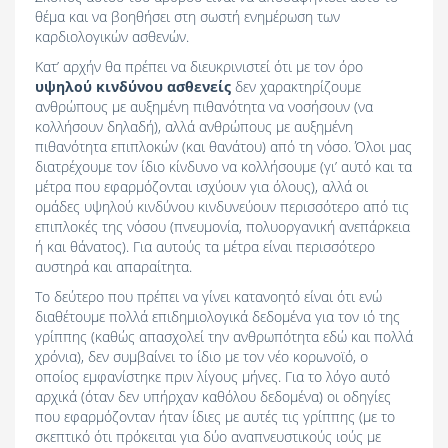
θέμα και να βοηθήσει στη σωστή ενημέρωση των
καρδιολογικών ασθενών.
Κατ’ αρχήν θα πρέπει να διευκρινιστεί ότι με τον όρο
υψηλού κινδύνου ασθενείς
δεν χαρακτηρίζουμε
ανθρώπους με αυξημένη πιθανότητα να νοσήσουν (να
κολλήσουν δηλαδή), αλλά ανθρώπους με αυξημένη
πιθανότητα επιπλοκών (και θανάτου) από τη νόσο. Όλοι μας
διατρέχουμε τον ίδιο κίνδυνο να κολλήσουμε (γι’ αυτό και τα
μέτρα που εφαρμόζονται ισχύουν για όλους), αλλά οι
ομάδες υψηλού κινδύνου κινδυνεύουν περισσότερο από τις
επιπλοκές της νόσου (πνευμονία, πολυοργανική ανεπάρκεια
ή και θάνατος). Για αυτούς τα μέτρα είναι περισσότερο
αυστηρά και απαραίτητα.
Το δεύτερο που πρέπει να γίνει κατανοητό είναι ότι ενώ
διαθέτουμε πολλά επιδημιολογικά δεδομένα για τον ιό της
γρίππης (καθώς απασχολεί την ανθρωπότητα εδώ και πολλά
χρόνια), δεν συμβαίνει το ίδιο με τον νέο κορωνοϊό, ο
οποίος εμφανίστηκε πριν λίγους μήνες. Για το λόγο αυτό
αρχικά (όταν δεν υπήρχαν καθόλου δεδομένα) οι οδηγίες
που εφαρμόζονταν ήταν ίδιες με αυτές τις γρίππης (με το
σκεπτικό ότι πρόκειται για δύο αναπνευστικούς ιούς με