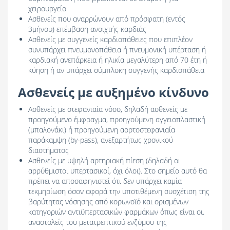
χειρουργείο
Ασθενείς που αναρρώνουν από πρόσφατη (εντός
3μήνου) επέμβαση ανοιχτής καρδιάς
Ασθενείς με συγγενείς καρδιοπάθειες που επιπλέον
συνυπάρχει πνευμονοπάθεια ή πνευμονική υπέρταση ή
καρδιακή ανεπάρκεια ή ηλικία μεγαλύτερη από 70 έτη ή
κύηση ή αν υπάρχει σύμπλοκη συγγενής καρδιοπάθεια
Ασθενείς με αυξημένο κίνδυνο
Ασθενείς με στεφανιαία νόσο, δηλαδή ασθενείς με
προηγούμενο έμφραγμα, προηγούμενη αγγειοπλαστική
(μπαλονάκι) ή προηγούμενη αορτοστεφανιαία
παράκαμψη (by-pass), ανεξαρτήτως χρονικού
διαστήματος
Ασθενείς με υψηλή αρτηριακή πίεση (δηλαδή οι
αρρύθμιστοι υπερτασικοί, όχι όλοι). Στο σημείο αυτό θα
πρέπει να αποσαφηνιστεί ότι δεν υπάρχει καμία
τεκμηρίωση όσον αφορά την υποτιθέμενη συσχέτιση της
βαρύτητας νόσησης από κορωνοϊό και ορισμένων
κατηγοριών αντιϋπερτασικών φαρμάκων όπως είναι οι.
αναστολείς του μετατρεπτικού ενζύμου της