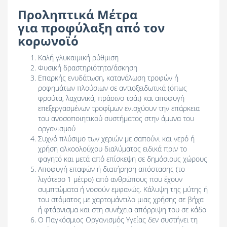
Προληπτικά Μέτρα
για προφύλαξη από τον
κορωνοϊό
Καλή γλυκαιμική ρύθμιση
Φυσική δραστηριότητα/άσκηση
Επαρκής ενυδάτωση, κατανάλωση τροφών ή
ροφημάτων πλούσιων σε αντιοξειδωτικά (όπως
φρούτα, λαχανικά, πράσινο τσάι) και αποφυγή
επεξεργασμένων τροφίμων ενισχύουν την επάρκεια
του ανοσοποιητικού συστήματος στην άμυνα του
οργανισμού
Συχνό πλύσιμο των χεριών με σαπούνι και νερό ή
χρήση αλκοολούχου διαλύματος ειδικά πριν το
φαγητό και μετά από επίσκεψη σε δημόσιους χώρους
Αποφυγή επαφών ή διατήρηση απόστασης (το
λιγότερο 1 μέτρο) από ανθρώπους που έχουν
συμπτώματα ή νοσούν εμφανώς. Κάλυψη της μύτης ή
του στόματος με χαρτομάντιλο μιας χρήσης σε βήχα
ή φτάρνισμα και στη συνέχεια απόρριψη του σε κάδο
Ο Παγκόσμιος Οργανισμός Υγείας δεν συστήνει τη