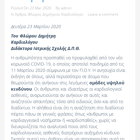
Posted On
23 Mar 2020
By
admin
In
Άρθρα
,
Φλώρος Δημήτριος Καρδιολόγος
Leave a comment
Δευτέρα 23 Μαρτίου 2020
Του Φλώρου Δημήτρη
Καρδιολόγου
Διδάκτορα Ιατρικής Σχολής Δ.Π.Θ.
Η ανθρωπότητα προσπαθεί να προφυλαχθεί από τον νέο
κορωνοϊό COVID-19, ο οποίος αποτελεί πανδημία από τις
11 Μαρτίου 2020 σύμφωνα με τον Π.Ο.Υ. Η ανησυχία είναι
έκδηλη σε όλους, αλλά περισσότερο σε άτομα που
θεωρούνται ότι ανήκουν στις λεγόμενες
ομάδες υψηλού
κινδύνου
. Οι άνθρωποι και ιδιαιτέρως οι καρδιολογικοί
ασθενείς, αναρωτιούνται αν ανήκουν σε αυτές και
αναζητούν απαντήσεις τόσο από ειδικούς όσο και από το
διαδίκτυο. Η αλήθεια είναι ότι η αναζήτηση στο διαδίκτυο
πέφτει πάνω σε γενικές φράσεις όπως «άνθρωποι με
καρδιαγγειακά νοσήματα» ή «καρδιοπαθείς», χωρίς να
διευκρινίζεται πιο αναλυτικά ποιοι από τους
καρδιολογικούς ασθενείς διατρέχουν αυξημένο κίνδυνο.
Σκοπός αυτού του άρθρου είναι να αποσαφηνίσει αυτό το