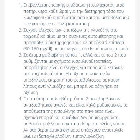
Επιβάλλεται επαρκής ενυδάτωση (τουλάχιστον μισό
ποτήρι νερό κάθε ώρα) για την διατήρηση τόσο του
κυκλοφορικού συστήματος όσο και του μεταβολισμού
των κυττάρων σε καλή κατάσταση
Συχνός έλεγχος των επιπέδων της γλυκόζης στο
τριχοειδικό αίμα με τις συσκευές αυτομέτρησης και
προσπάθεια διατήρησης τους σε αποδεκτά επίπεδα
(80-180 mg/dl) με τις οδηγίες του θεράποντος ιατρού
Σε άτομα με διαβήτη τύπου 1, αλλά και τύπου 2 που
ρυθμίζονται με σχήματα ινσουλινοθεραπείας,
απαραίτητος είναι ο έλεγχος για παρουσία κετονών
στο τριχοειδικό αίμα. Η αύξηση των κετονών
υποδηλώνει εκτροπή του μεταβολισμού σε καύση
λίπους αντί γλυκόζης και μπορεί να οδηγήσει σε
οξέωση
Για τα άτομα με διαβήτη τύπου 2 που λαμβάνουν
αντιδιαβητικές αγωγές και είναι καλά ρυθμισμένοι, τα
αποθέματα της ινσουλίνης στο πάγκρεας είναι
σχετικά επαρκή και συνήθως δεν δημιουργούνται
σοβαρά προβλήματα κατά τη διάρκεια οξείας νόσου.
Αν στα θεραπευτικά σχήματα υπάρχουν αναστολείς
SGLT2 (δαπαγλιφλοζίνη, εμπαγλιφλοζίνη,