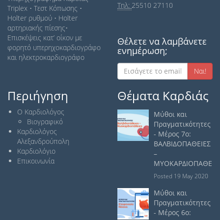
Tηλ:
25510 27110
Τriplex • Τεστ Κόπωσης •
Holter ρυθμού • Holter
αρτηριακής πίεσης•
Επισκέψεις κατ’ οίκον με
Θέλετε να λαμβάνετε
φορητό υπερηχοκαρδιογράφο
ενημέρωση;
και ηλεκτροκαρδιογράφο
Nαι!
Περιήγηση
Θέματα Καρδιάς
Ο Καρδιολόγος
Μύθοι και
Βιογραφικό
Πραγματικότητες
Καρδιολόγος
- Μέρος 7ο:
Αλεξανδρούπολη
ΒΑΛΒΙΔΟΠΑΘΕΙΕΣ
Καρδιολόγιο
–
Επικοινωνία
ΜΥΟΚΑΡΔΙΟΠΑΘΕΙΕ
Posted 19 May 2020
Μύθοι και
Πραγματικότητες
- Μέρος 6ο: