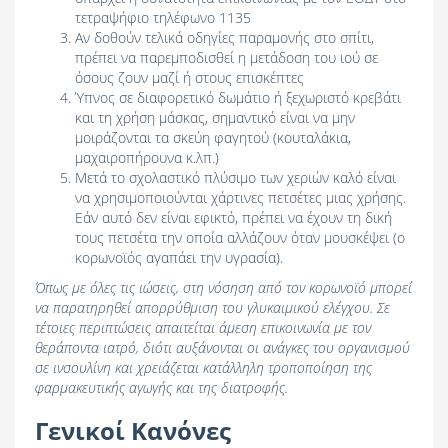
τετραψήφιο τηλέφωνο 1135
Αν δοθούν τελικά οδηγίες παραμονής στο σπίτι,
πρέπει να παρεμποδισθεί η μετάδοση του ιού σε
όσους ζουν μαζί ή στους επισκέπτες
Ύπνος σε διαφορετικό δωμάτιο ή ξεχωριστό κρεβάτι
και τη χρήση μάσκας, σημαντικό είναι να μην
μοιράζονται τα σκεύη φαγητού (κουταλάκια,
μαχαιροπήρουνα κ.λπ.)
Μετά το σχολαστικό πλύσιμο των χεριών καλό είναι
να χρησιμοποιούνται χάρτινες πετσέτες μιας χρήσης.
Εάν αυτό δεν είναι εφικτό, πρέπει να έχουν τη δική
τους πετσέτα την οποία αλλάζουν όταν μουσκέψει (ο
κορωνοϊός αγαπάει την υγρασία).
Όπως με όλες τις ιώσεις, στη νόσηση από τον κορωνοϊό μπορεί
να παρατηρηθεί απορρύθμιση του γλυκαιμικού ελέγχου. Σε
τέτοιες περιπτώσεις απαιτείται άμεση επικοινωνία με τον
θεράποντα ιατρό, διότι αυξάνονται οι ανάγκες του οργανισμού
σε ινσουλίνη και χρειάζεται κατάλληλη τροποποίηση της
φαρμακευτικής αγωγής και της διατροφής.
Γενικοί Κανόνες