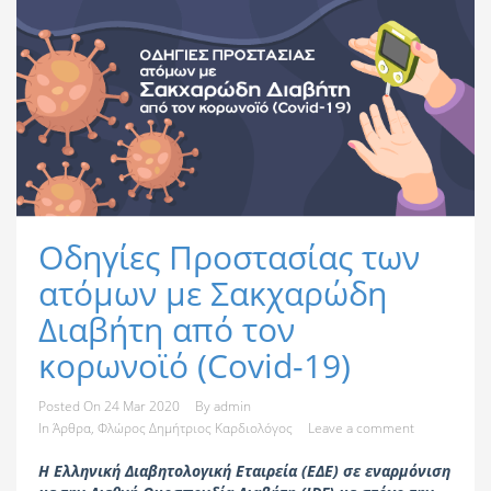
Οδηγίες Προστασίας των
ατόμων με Σακχαρώδη
Διαβήτη από τον
κορωνοϊό (Covid-19)
Posted On
24 Mar 2020
By
admin
In
Άρθρα
,
Φλώρος Δημήτριος Καρδιολόγος
Leave a comment
H Ελληνική Διαβητολογική Εταιρεία (ΕΔΕ) σε εναρμόνιση