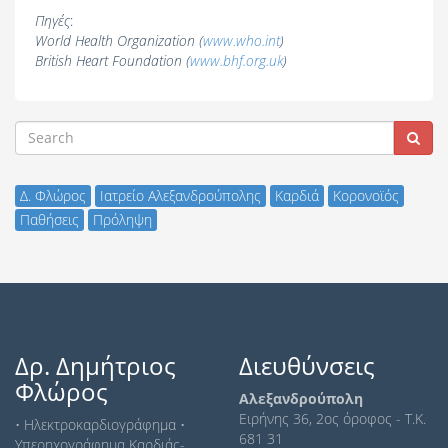
Πηγές
:
World Health Organization (
www.who.int
)
British Heart Foundation (
www.bhf.org.uk
)
Δ. Φλώρος
Ιατρείο Αλεξανδρούπολης
Καρδιά
Κορονοϊός
Παθήσεις
Πρόληψη
Δρ. Δημήτριος
Διευθύνσεις
Φλώρος
Αλεξανδρούπολη
Ειρήνης 36, 2ος όροφος - Τ.Κ.
• Ηλεκτροκαρδιογράφημα •
681 31
Yπερηχογράφημα Kαρδιάς-