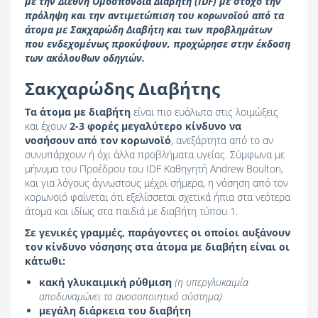
με την Διεθνή Ομοσπονδία Διαβήτη (IDF) με στόχο την
πρόληψη και την αντιμετώπιση του κορωνοϊού από τα
άτομα με Σακχαρώδη Διαβήτη και των προβλημάτων
που ενδεχομένως προκύψουν, προχώρησε στην έκδοση
των ακόλουθων οδηγιών.
Σακχαρώδης Διαβήτης
Τα άτομα με διαβήτη
είναι πιο ευάλωτα στις λοιμώξεις
και έχουν
2-3 φορές μεγαλύτερο κίνδυνο να
νοσήσουν από τον κορωνοϊό
, ανεξάρτητα από το αν
συνυπάρχουν ή όχι άλλα προβλήματα υγείας. Σύμφωνα με
μήνυμα του Προέδρου του IDF Καθηγητή Andrew Boulton,
και για λόγους άγνωστους μέχρι σήμερα, η νόσηση από τον
κορωνοϊό φαίνεται ότι εξελίσσεται σχετικά ήπια στα νεότερα
άτομα και ιδίως στα παιδιά με διαβήτη τύπου 1.
Σε γενικές γραμμές, παράγοντες οι οποίοι αυξάνουν
τον κίνδυνο νόσησης στα άτομα με διαβήτη είναι οι
κάτωθι:
κακή γλυκαιμική ρύθμιση
(η υπεργλυκαιμία
αποδυναμώνει το ανοσοποιητικό σύστημα)
μεγάλη διάρκεια του διαβήτη