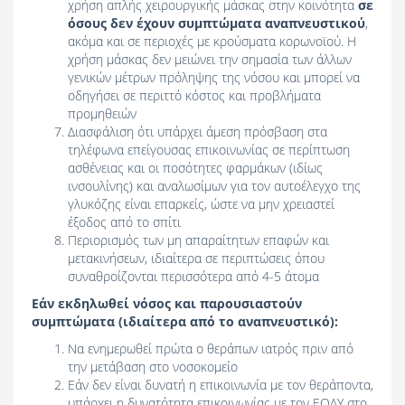
χρήση απλής χειρουργικής μάσκας στην κοινότητα
σε
όσους δεν έχουν συμπτώματα αναπνευστικού
,
ακόμα και σε περιοχές με κρούσματα κορωνοϊού. Η
χρήση μάσκας δεν μειώνει την σημασία των άλλων
γενικών μέτρων πρόληψης της νόσου και μπορεί να
οδηγήσει σε περιττό κόστος και προβλήματα
προμηθειών
Διασφάλιση ότι υπάρχει άμεση πρόσβαση στα
τηλέφωνα επείγουσας επικοινωνίας σε περίπτωση
ασθένειας και οι ποσότητες φαρμάκων (ιδίως
ινσουλίνης) και αναλωσίμων για τον αυτοέλεγχο της
γλυκόζης είναι επαρκείς, ώστε να μην χρειαστεί
έξοδος από το σπίτι
Περιορισμός των μη απαραίτητων επαφών και
μετακινήσεων, ιδιαίτερα σε περιπτώσεις όπου
συναθροίζονται περισσότερα από 4-5 άτομα
Εάν εκδηλωθεί νόσος και παρουσιαστούν
συμπτώματα (ιδιαίτερα από το αναπνευστικό):
Να ενημερωθεί πρώτα ο θεράπων ιατρός πριν από
την μετάβαση στο νοσοκομείο
Εάν δεν είναι δυνατή η επικοινωνία με τον θεράποντα,
υπάρχει η δυνατότητα επικοινωνίας με τον ΕΟΔΥ στο