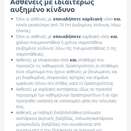
Ασθενείς με ιδιαιτέρως
αυξημένο κίνδυνο
Όλοι οι ασθενείς με
οποιαδήποτε καρδιακή
νόσο
και
ηλικία μεγαλύτερη από 70 έτη (αυξημένος κίνδυνος λόγω
ηλικίας)
Όλοι οι ασθενείς με
οποιαδήποτε
καρδιακή νόσο
και
χρόνια πνευμονοπάθεια ή χρόνια νεφροπάθεια
(αυξημένος κίνδυνος λόγω της πνευμονοπάθειας ή της
νεφροπάθειας)
Ασθενείς με στεφανιαία νόσο
και
στηθάγχη που
περιορίζει τις καθημερινές δραστηριότητες (η στηθάγχη
είναι σύμπτωμα που έχουν ασθενείς με βουλωμένες και
μη διορθωμένες στεφανιαίες αρτηρίες και σημαίνει
εμφάνιση πόνου στο στήθος κατά τη δραστηριότητα)
Ασθενείς με καρδιακή ανεπάρκεια, ιδίως αν προκαλεί
περιορισμό των καθημερινών δραστηριοτήτων ή αν έχει
προηγηθεί νοσηλεία σε νοσοκομείο μέσα στο τελευταίο
έτος.
Ασθενείς με σοβαρή βαλβιδοπάθεια (στένωση/
ανεπάρκεια αορτικής βαλβίδας, στένωση/ανεπάρκεια
μιτοροειδούς βαλβίδας) που συνοδεύεται από
συμπτώματα ή που βρίσκονται σε αναμονή για