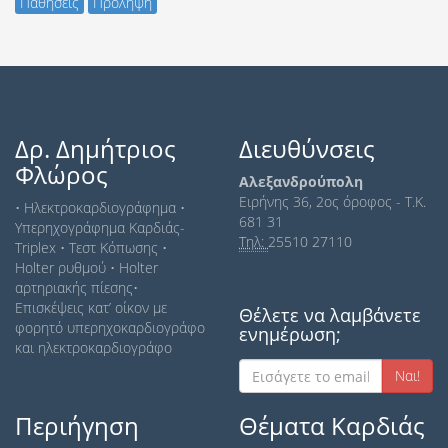
Παθήσεις
Πρόληψη
Δρ. Δημήτριος
Διευθύνσεις
Φλώρος
Αλεξανδρούπολη
Ειρήνης 36, 2ος όροφος - Τ.Κ.
• Ηλεκτροκαρδιογράφημα •
681 31
Yπερηχογράφημα Kαρδιάς-
Tηλ:
25510 27110
Τriplex • Τεστ Κόπωσης •
Holter ρυθμού • Holter
αρτηριακής πίεσης•
Επισκέψεις κατ’ οίκον με
Θέλετε να λαμβάνετε
φορητό υπερηχοκαρδιογράφο
ενημέρωση;
και ηλεκτροκαρδιογράφο
Nαι!
Περιήγηση
Θέματα Καρδιάς